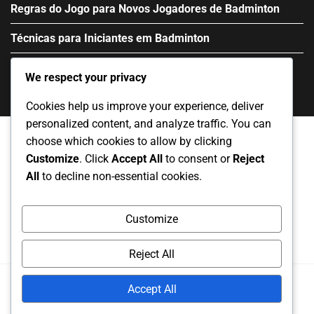
Regras do Jogo para Novos Jogadores de Badminton
Técnicas para Iniciantes em Badminton
We respect your privacy
Cookies help us improve your experience, deliver
personalized content, and analyze traffic. You can
choose which cookies to allow by clicking
Customize
. Click
Accept All
to consent or
Reject
Fale conosco
Preferências de cookies
All
to decline non-essential cookies.
Sua privacidade
Termos e condições
Sobre
Customize
Reject All
Copyright
2025. All rights reserved.
Accept All
Powered by
RS WP THEMES