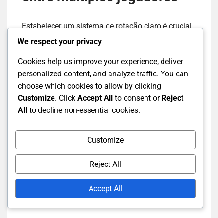
Estabelecer um sistema de rotação claro é crucial
quando múltiplos jogadores estão à espera de
We respect your privacy
usar o campo. Uma abordagem comum é definir
Cookies help us improve your experience, deliver
limites de tempo para cada jogo, normalmente
personalized content, and analyze traffic. You can
entre 10 a 15 minutos, permitindo que todos
choose which cookies to allow by clicking
tenham uma chance de jogar. Isso ajuda a
Customize
. Click
Accept All
to consent or
Reject
prevenir longas esperas e mantém o jogo a fluir
All
to decline non-essential cookies.
suavemente.
Comunicar-se com outros jogadores sobre a
Customize
rotação é vital. Pode usar sinais simples ou dicas
verbais para indicar quando um jogo está a
Reject All
terminar e os próximos jogadores devem preparar-
se para entrar no campo. Isso promove um
Accept All
ambiente cooperativo e minimiza confusões.