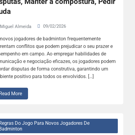
sputas, Manter a compostura, Pedir
juda
09/02/2026
Miguel Almeida
 novos jogadores de badminton frequentemente
rentam conflitos que podem prejudicar o seu prazer e
sempenho em campo. Ao empregar habilidades de
municação e negociação eficazes, os jogadores podem
rdar disputas de forma construtiva, garantindo um
iente positivo para todos os envolvidos. […]
Read More
Regras Do Jogo Para Novos Jogadores De
Badminton