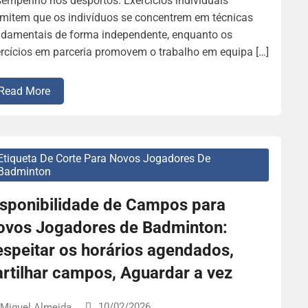
empenho nos desportos. Exercícios individuais
mitem que os indivíduos se concentrem em técnicas
ndamentais de forma independente, enquanto os
rcícios em parceria promovem o trabalho em equipa […]
Read More
Etiqueta De Corte Para Novos Jogadores De
Badminton
isponibilidade de Campos para
ovos Jogadores de Badminton:
espeitar os horários agendados,
rtilhar campos, Aguardar a vez
10/02/2026
Miguel Almeida