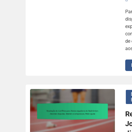
Pa
dis
exp
com
de 
aos
R
J