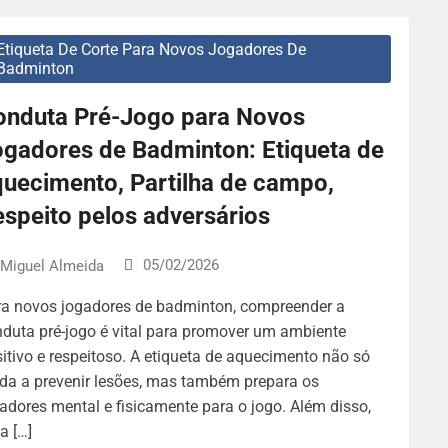
Etiqueta De Corte Para Novos Jogadores De
Badminton
onduta Pré-Jogo para Novos
ogadores de Badminton: Etiqueta de
quecimento, Partilha de campo,
speito pelos adversários
05/02/2026
Miguel Almeida
ra novos jogadores de badminton, compreender a
duta pré-jogo é vital para promover um ambiente
itivo e respeitoso. A etiqueta de aquecimento não só
da a prevenir lesões, mas também prepara os
adores mental e fisicamente para o jogo. Além disso,
a […]