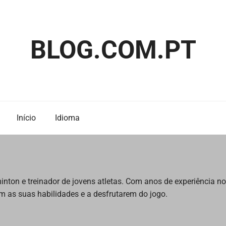
BLOG.COM.PT
Início
Idioma
ton e treinador de jovens atletas. Com anos de experiência no d
 as suas habilidades e a desfrutarem do jogo.