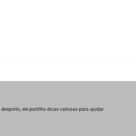
esporto, ele partilha dicas valiosas para ajudar