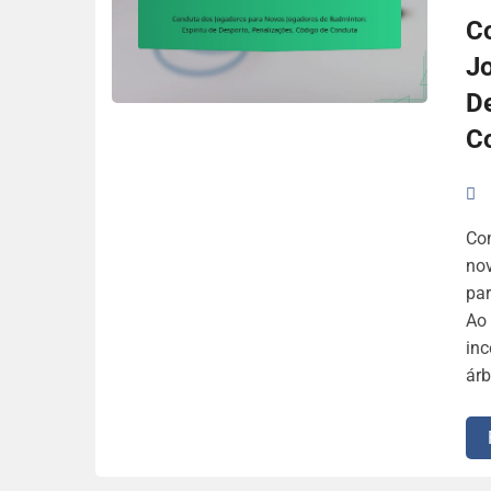
C
J
D
C
Com
nov
par
Ao 
inc
árb