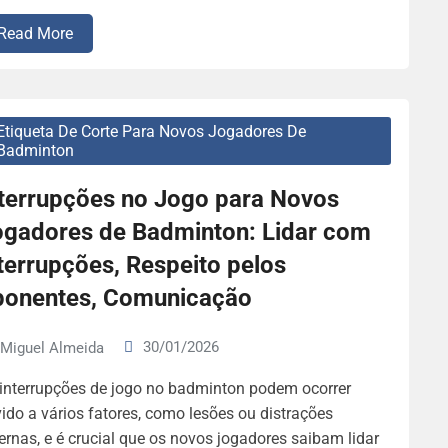
Read More
Etiqueta De Corte Para Novos Jogadores De
Badminton
nterrupções no Jogo para Novos
ogadores de Badminton: Lidar com
terrupções, Respeito pelos
ponentes, Comunicação
30/01/2026
Miguel Almeida
interrupções de jogo no badminton podem ocorrer
ido a vários fatores, como lesões ou distrações
ernas, e é crucial que os novos jogadores saibam lidar