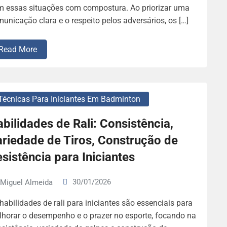
m essas situações com compostura. Ao priorizar uma
unicação clara e o respeito pelos adversários, os […]
Read More
Técnicas Para Iniciantes Em Badminton
bilidades de Rali: Consistência,
riedade de Tiros, Construção de
sistência para Iniciantes
30/01/2026
Miguel Almeida
habilidades de rali para iniciantes são essenciais para
horar o desempenho e o prazer no esporte, focando na