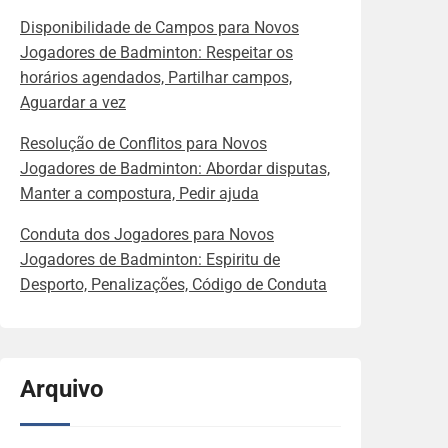
Disponibilidade de Campos para Novos
Jogadores de Badminton: Respeitar os
horários agendados, Partilhar campos,
Aguardar a vez
Resolução de Conflitos para Novos
Jogadores de Badminton: Abordar disputas,
Manter a compostura, Pedir ajuda
Conduta dos Jogadores para Novos
Jogadores de Badminton: Espiritu de
Desporto, Penalizações, Código de Conduta
Arquivo