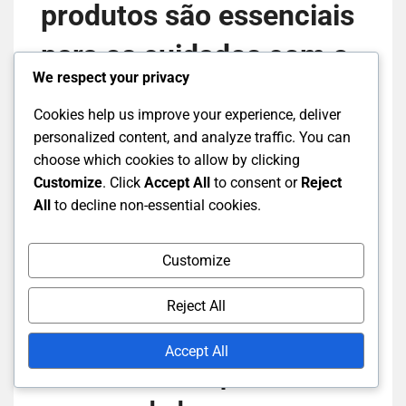
produtos são essenciais
para os cuidados com o
We respect your privacy
equipamento?
Cookies help us improve your experience, deliver
personalized content, and analyze traffic. You can
As ferramentas e produtos essenciais para os
choose which cookies to allow by clicking
cuidados
com o
equipamento de badminton
Customize
. Click
Accept All
to consent or
Reject
incluem suprimentos de limpeza para raquetes,
All
to decline non-essential cookies.
ferramentas de manutenção para superfícies de
court e soluções de armazenamento adequadas.
Customize
Estes itens ajudam a prolongar a vida do seu
equipamento e a garantir condições de jogo
Reject All
ótimas.
Accept All
Produtos de limpeza