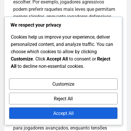
escolher. Por exemplo, jogadores agressivos
podem preferir raquetes mais leves que permitam
swings rápidos, enquanto jogadores defensivos
podem optar por raquetes mais pesadas que
We respect your privacy
proporcionem mais estabilidade e controlo.
Cookies help us improve your experience, deliver
personalized content, and analyze traffic. You can
O tamanho do punho é outro fator essencial. Um
choose which cookies to allow by clicking
tamanho de punho adequado garante conforto e
Customize
. Click
Accept All
to consent or
Reject
controlo durante o jogo. Geralmente, punhos
All
to decline non-essential cookies.
menores permitem mais ação do pulso, o que
pode ser benéfico para golpes rápidos, enquanto
punhos maiores proporcionam mais estabilidade
Customize
para golpes poderosos.
Reject All
A tensão das cordas também desempenha um
Accept All
papel crucial no desempenho. Tensões mais altas
oferecem melhor controlo e efeito, adequadas
para jogadores avançados, enquanto tensões