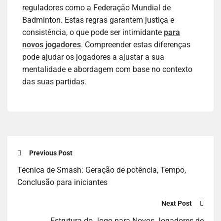
reguladores como a Federação Mundial de
Badminton. Estas regras garantem justiça e
consistência, o que pode ser intimidante
para
novos jogadores
. Compreender estas diferenças
pode ajudar os jogadores a ajustar a sua
mentalidade e abordagem com base no contexto
das suas partidas.
Previous Post
Técnica de Smash: Geração de potência, Tempo,
Conclusão para iniciantes
Next Post
Estrutura do Jogo para Novos Jogadores de