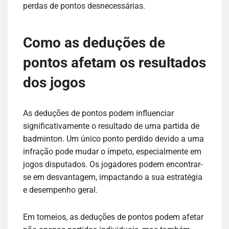
perdas de pontos desnecessárias.
Como as deduções de
pontos afetam os resultados
dos jogos
As deduções de pontos podem influenciar
significativamente o resultado de uma partida de
badminton. Um único ponto perdido devido a uma
infração pode mudar o ímpeto, especialmente em
jogos disputados. Os jogadores podem encontrar-
se em desvantagem, impactando a sua estratégia
e desempenho geral.
Em torneios, as deduções de pontos podem afetar