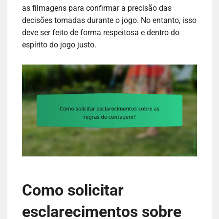
as filmagens para confirmar a precisão das
decisões tomadas durante o jogo. No entanto, isso
deve ser feito de forma respeitosa e dentro do
espírito do jogo justo.
Como solicitar
esclarecimentos sobre