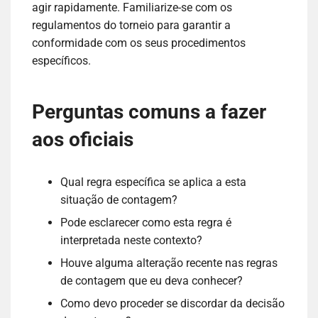
agir rapidamente. Familiarize-se com os
regulamentos do torneio para garantir a
conformidade com os seus procedimentos
específicos.
Perguntas comuns a fazer
aos oficiais
Qual regra específica se aplica a esta
situação de contagem?
Pode esclarecer como esta regra é
interpretada neste contexto?
Houve alguma alteração recente nas regras
de contagem que eu deva conhecer?
Como devo proceder se discordar da decisão