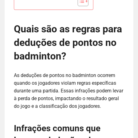
Quais são as regras para
deduções de pontos no
badminton?
As deduções de pontos no badminton ocorrem
quando os jogadores violam regras específicas
durante uma partida. Essas infrações podem levar
à perda de pontos, impactando o resultado geral
do jogo e a classificação dos jogadores.
Infrações comuns que