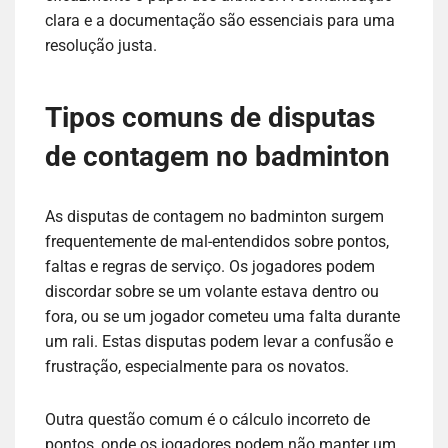
clara e a documentação são essenciais para uma
resolução justa.
Tipos comuns de disputas
de contagem no badminton
As disputas de contagem no badminton surgem
frequentemente de mal-entendidos sobre pontos,
faltas e regras de serviço. Os jogadores podem
discordar sobre se um volante estava dentro ou
fora, ou se um jogador cometeu uma falta durante
um rali. Estas disputas podem levar a confusão e
frustração, especialmente para os novatos.
Outra questão comum é o cálculo incorreto de
pontos, onde os jogadores podem não manter um