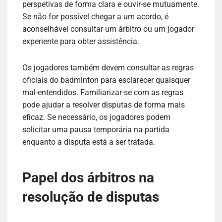
perspetivas de forma clara e ouvir-se mutuamente.
Se não for possível chegar a um acordo, é
aconselhável consultar um árbitro ou um jogador
experiente para obter assistência.
Os jogadores também devem consultar as regras
oficiais do badminton para esclarecer quaisquer
mal-entendidos. Familiarizar-se com as regras
pode ajudar a resolver disputas de forma mais
eficaz. Se necessário, os jogadores podem
solicitar uma pausa temporária na partida
enquanto a disputa está a ser tratada.
Papel dos árbitros na
resolução de disputas