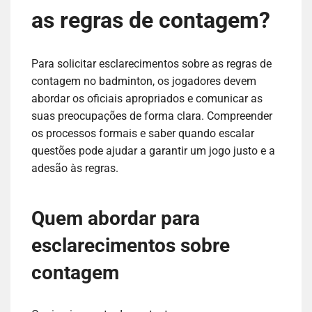
as regras de contagem?
Para solicitar esclarecimentos sobre as regras de
contagem no badminton, os jogadores devem
abordar os oficiais apropriados e comunicar as
suas preocupações de forma clara. Compreender
os processos formais e saber quando escalar
questões pode ajudar a garantir um jogo justo e a
adesão às regras.
Quem abordar para
esclarecimentos sobre
contagem