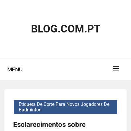
Skip
to
content
BLOG.COM.PT
MENU
Etiqueta De Corte Para Novos Jogadores De
Badminton
Esclarecimentos sobre