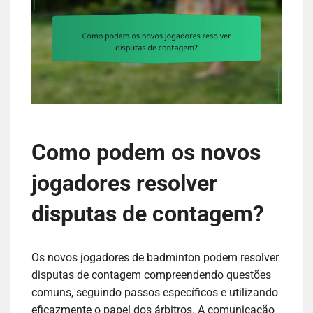
Como podem os novos
jogadores resolver
disputas de contagem?
Os novos jogadores de badminton podem resolver
disputas de contagem compreendendo questões
comuns, seguindo passos específicos e utilizando
eficazmente o papel dos árbitros. A comunicação