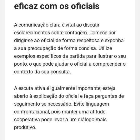
eficaz com os oficiais
A comunicação clara é vital ao discutir
esclarecimentos sobre contagem. Comece por
dirigir-se ao oficial de forma respeitosa e exponha
a sua preocupação de forma concisa. Utilize
exemplos específicos da partida para ilustrar o seu
ponto, o que pode ajudar o oficial a compreender o
contexto da sua consulta.
A escuta ativa é igualmente importante; esteja
aberto à explicação do oficial e faça perguntas de
seguimento se necessário. Evite linguagem
confrontacional, pois manter uma atitude
cooperativa pode levar a um diálogo mais
produtivo.